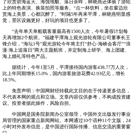
了欣赏碧海蓝天、海蚀地貌、落日余晖，林晓燕还体验了游轮
上的特色表演、换装拍照等服务。“点一杯饮料，坐在窗边欣
赏海上美景，心都沉醉了。”时隔5年再来平潭，林晓燕明显感
觉，景区设施更好，好玩的项目也更多了。
“去年单天单船载客量最高有1500人次，今年暑假计划每
天再增加2个航班。”福建平潭海上观光游轮有限公司董事长王
锋介绍，“海坛1号”观光游轮今年将主打“舒心·海峡会客厅”“浪
漫·海上追落日”两大主题航班，并定制海上研学、海上团建、
海上婚礼等特色产品。
据统计，今年1至5月，平潭接待国内游客438.77万人次，
比上年同期增长15.0%，国内游客旅游花费42.93亿元，增长
18.5%。
免责声明：中国网财经转载此文目的在于传递更多信息，
不代表本网的观点和立场。文章内容仅供参考，不构成投资建
议。投资者据此操作，风险自担。
中国网是国务院新闻办公室领导，中国外文出版发行事业
局管理的国家重点新闻网站。本网通过10个语种11个文版，24
小时对外发布信息，是中国进行国际传播、信息交流的重要窗
口。