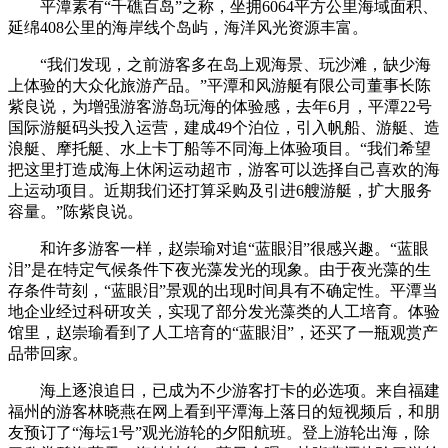
平潭素有“千礁百岛”之称，坐拥6064平方公里海域面积、
延绵408公里的海岸线个岛屿，海洋风光资源丰富。
“我们发现，之前游客多在岛上观海景、玩沙滩，缺少海
上体验的大众化旅游产品。”平潭和风游艇有限公司董事长陈
紫良说，为增强游客游岛玩海的体验感，去年6月，平潭22号
国际游艇码头投入运营，建成49个泊位，引入帆船、游艇、造
浪艇、摩托艇、水上卡丁船等不同海上体验项目。“我们希望
把这里打造成海上休闲运动超市，游客可以选择自己喜欢的海
上运动项目。近期我们还打算采购及引进6艘游艇，扩大服务
容量。”陈紫良说。
和许多游客一样，赵崇瑜对追“蓝眼泪”很感兴趣。“蓝眼
泪”是在特定气候条件下夜光藻发光的现象。由于夜光藻的生
存条件苛刻，“蓝眼泪”景观的出现时间具有不确定性。平潭当
地企业经过科研攻关，实现了部分发光藻类的人工培育。体验
馆里，赵崇瑜看到了人工培育的“蓝眼泪”，还买了一瓶观赏产
品带回家。
海上逐浪追日，已成为不少游客打卡的必选项。来自福建
福州的游客林晓燕在网上看到平潭海上落日的短视频后，和朋
友预订了“海坛1号”观光游轮的夕阳航班。登上游轮出海，除