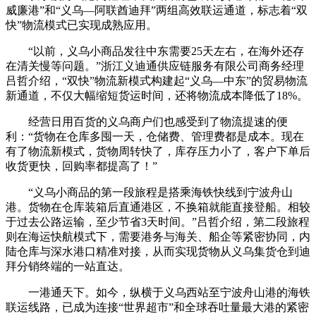
威廉港”和“义乌—阿联酋迪拜”两组高效联运通道，标志着“双
快”物流模式已实现成熟应用。
“以前，义乌小商品发往中东需要25天左右，在海外还存
在清关慢等问题。”浙江义迪通供应链服务有限公司商务经理
吕哲介绍，“双快”物流新模式构建起“义乌—中东”的贸易物流
新通道，不仅大幅缩短货运时间，还将物流成本降低了18%。
经营日用百货的义乌商户们也感受到了物流提速的便
利：“货物在仓库多囤一天，仓储费、管理费都是成本。现在
有了物流新模式，货物周转快了，库存压力小了，客户下单后
收货更快，回购率都提高了！”
“义乌小商品的第一段旅程是搭乘海铁快线到宁波舟山
港。货物在仓库装箱后直通港区，不换箱就能直接登船。相较
于过去公路运输，至少节省3天时间。”吕哲介绍，第二段旅程
则在海运快航模式下，需要港务与海关、船企等紧密协同，内
陆仓库与深水港口精准对接，从而实现货物从义乌集货仓到迪
拜分销终端的一站直达。
一港通天下。如今，纵横于义乌西站至宁波舟山港的海铁
联运线路，已成为连接“世界超市”和全球吞吐量最大港的紧密