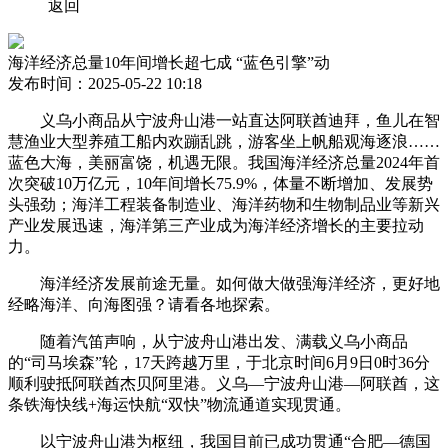
返回
海洋经济总量10年间增长超七成 “蓝色引擎”动
发布时间：2025-05-22 10:18
义乌小商品从宁波舟山港一站直达阿联酋迪拜，鱼儿在智
慧渔业大型养殖工船内欢蹦乱跳，游客坐上帆船观海逐浪……
蓝色大海，美丽富饶，机遇无限。我国海洋经济总量2024年首
次突破10万亿元，10年间增长75.9%，体量不断增加、发展势
头强劲；海洋工程装备制造业、海洋药物和生物制品业等新兴
产业发展迅速，海洋第三产业成为海洋经济增长的主要拉动
力。
海洋经济发展前途无量。如何做大做强海洋经济，更好地
经略海洋、向海图强？请看各地探索。
随着汽笛声响，从宁波舟山港出发、满载义乌小商品
的“司马埃森”轮，17天跨越万里，于北京时间6月9日0时36分
顺利驶抵阿联酋杰贝阿里港。义乌—宁波舟山港—阿联酋，这
条铁海快线+海运快航“双快”物流通道实现贯通。
以宁波舟山港为枢纽，我国目前已成功贯通“合肥—德国