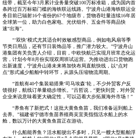
纽带，截至今年3月累计业务量突破100万标准箱，成为国内首
条跨过百万标箱门槛的海铁联运线路。宁波舟山港海铁联运业
务目前已辐射16个省份的67个地级市，货物吞吐量连续16年居
全球第一位，助力白色家电、光伏组件、五金件等商品快
速“出海”。
“‘双快’模式尤其适合时效敏感型商品，例如电风扇等季
节类日用品，还有节日装饰品等，推广潜力较大。”宁波舟山
港集团有关负责人介绍，目前，中欧快航已实现月班常态化运
营，计划今年8月份实现双周班试运营。为推动进出口货物跑
出新速度，宁波舟山港未来将加快布局直航快线，以“点对
点”形式减少船舶中转环节，从源头压缩物流周期。
“首航有40个集装箱搭乘‘司马埃森’轮，不少外贸客户反
馈很好，航线订单量稳步增长。”吕哲说，“更快到货，对外贸
企业来说意味着更大确定性，可以迈着大步拓展海外市场！”
“养鱼有了新把式！这批大黄鱼鱼苗，我们准备运到船上
去养。”福建省宁德市鱼苗养殖商吴宜美指指活水船上的水
舱，数以万计的大黄鱼鱼苗正在游动。
什么船能养鱼？活水船驶出不多时，只见一艘大型船舶浮