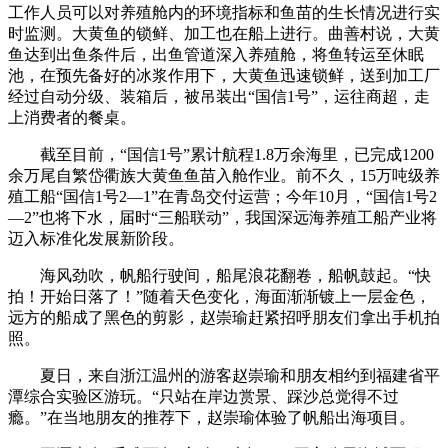
工作人员可以对养殖舱内的环境指标和鱼苗的生长情况进行实
时监测。大黄鱼的锁鲜、加工也在船上进行。曲善村说，大黄
鱼达到出鱼条件后，出鱼管道深入养殖舱，将鱼转运至休眠
池，在预先备好的冰浆作用下，大黄鱼迅速锁鲜，送到加工厂
经过自动分级、装箱后，被吊装出“国信1号”，运往商超，走
上消费者的餐桌。
截至目前，“国信1号”累计航程1.8万余海里，已完成1200
余万尾自繁岱衢族大黄鱼鱼苗入舱作业。前不久，15万吨级养
殖工船“国信1号2—1”在青岛交付运营；今年10月，“国信1号2
—2”也将下水，届时“三船联动”，我国深远海养殖工船产业将
迈入标准化发展新阶段。
海风劲吹，帆船行驶间，船尾浪花翻卷，船帆鼓起。“快
拍！开始日落了！”随着天色变化，海面渐渐镀上一层金色，
远方的船成了黑色的剪影，赵崇瑜赶紧招呼朋友们拿出手机拍
照。
夏日，来自浙江温州的游客赵崇瑜和朋友相约到福建省平
潭综合实验区游玩。“只站在岸边赏景、踩沙总觉得不过
瘾。”在当地朋友的推荐下，赵崇瑜体验了帆船出海项目。