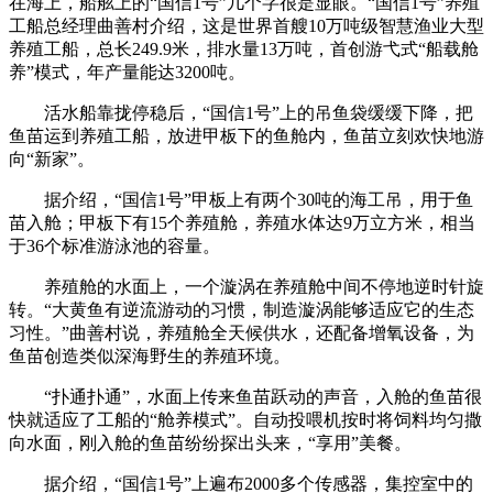
在海上，船舷上的“国信1号”几个字很是显眼。“国信1号”养殖
工船总经理曲善村介绍，这是世界首艘10万吨级智慧渔业大型
养殖工船，总长249.9米，排水量13万吨，首创游弋式“船载舱
养”模式，年产量能达3200吨。
活水船靠拢停稳后，“国信1号”上的吊鱼袋缓缓下降，把
鱼苗运到养殖工船，放进甲板下的鱼舱内，鱼苗立刻欢快地游
向“新家”。
据介绍，“国信1号”甲板上有两个30吨的海工吊，用于鱼
苗入舱；甲板下有15个养殖舱，养殖水体达9万立方米，相当
于36个标准游泳池的容量。
养殖舱的水面上，一个漩涡在养殖舱中间不停地逆时针旋
转。“大黄鱼有逆流游动的习惯，制造漩涡能够适应它的生态
习性。”曲善村说，养殖舱全天候供水，还配备增氧设备，为
鱼苗创造类似深海野生的养殖环境。
“扑通扑通”，水面上传来鱼苗跃动的声音，入舱的鱼苗很
快就适应了工船的“舱养模式”。自动投喂机按时将饲料均匀撒
向水面，刚入舱的鱼苗纷纷探出头来，“享用”美餐。
据介绍，“国信1号”上遍布2000多个传感器，集控室中的